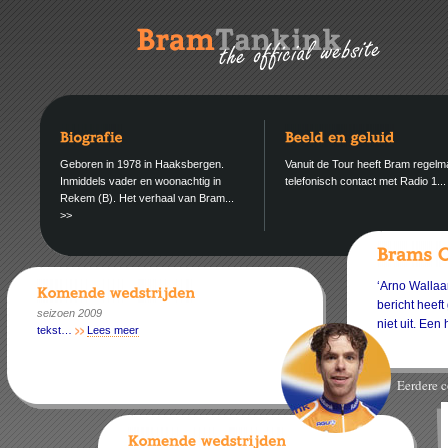
Geboren in 1978 in Haaksbergen.
Vanuit de Tour heeft Bram regelm
Inmiddels vader en woonachtig in
telefonisch contact met Radio 1..
Rekem (B). Het verhaal van Bram...
>>
‘Arno Wallaar
bericht heeft
seizoen 2009
niet uit. Een
tekst…
Lees meer
Eerdere 