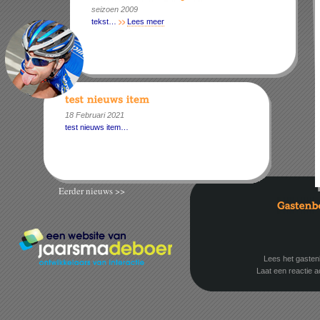
seizoen 2009
tekst…
Lees meer
18 Februari 2021
test nieuws item…
Eerder nieuws >>
Lees het gaste
Laat een reactie a