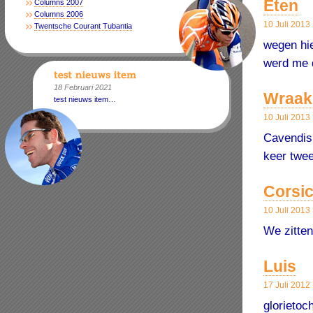
Eten
Columns 2007
Columns 2006
10 Juli 2013
Twentsche Courant Tubantia
wegen hie
werd me d
18 Februari 2021
Wraak
test nieuws item…
10 Juli 2013
Cavendish
keer twee
Corsi
10 Juli 2013
We zitten
Luis
17 Juli 2012
glorietoc