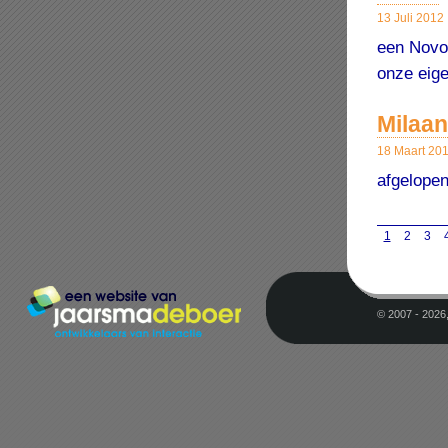
13 Juli 2012
een Novot
onze eige
Milaa
18 Maart 20
afgelope
1
2
3
© 2007 - 2026