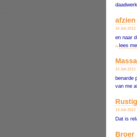
daadwerk
afzien
16 Juli 2012
en naar d
lees me
Massal
15 Juli 2012
benarde p
van me a
Rusti
14 Juli 2012
Dat is re
Broer