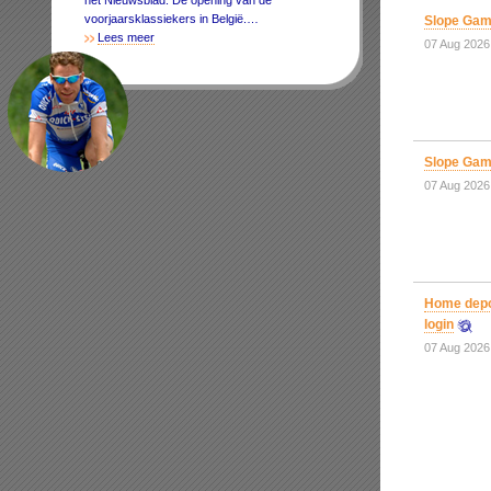
het Nieuwsblad. De opening van de
voorjaarsklassiekers in België.…
Slope Ga
Lees meer
07 Aug 2026
Slope Ga
07 Aug 2026
Home depot
login
07 Aug 2026