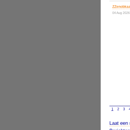
ZZenobkaa
04 Aug 2026
1
2
3
Laat een 