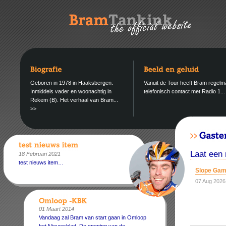
Geboren in 1978 in Haaksbergen.
Vanuit de Tour heeft Bram regelm
Inmiddels vader en woonachtig in
telefonisch contact met Radio 1..
Rekem (B). Het verhaal van Bram...
>>
Laat een 
18 Februari 2021
test nieuws item…
Slope Ga
07 Aug 2026
01 Maart 2014
Vandaag zal Bram van start gaan in Omloop