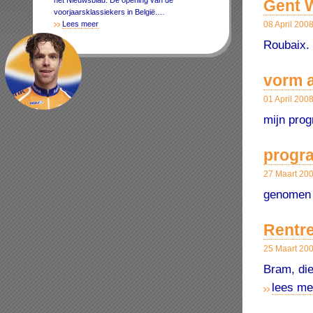
het Nieuwsblad. De opening van de
Gent 
voorjaarsklassiekers in België.…
Lees meer
08 April 200
Roubaix.
vorm 
01 April 200
mijn pro
progr
27 Maart 20
genomen 
Rentre
25 Maart 20
Bram, di
lees me