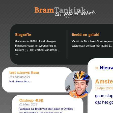
Geboren in 1978 in Haaksbergen.
Vanuit de Tour heeft Bram regelm
Inmiddels vader en woonachtig in
telefonisch contact met Radio 1..
Rekem (B). Het verhaal van Bram...
>>
18 Februari 2021
Amste
test nieuws item…
19 April 200
gaan slap
dat het 
01 Maart 2014
Vandaag zal Bram van start gaan in Omloop