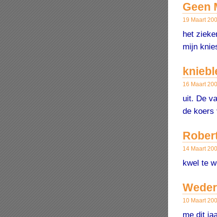
Geen
19 Maart 20
het zieke
mijn knie
kniebl
16 Maart 20
uit. De v
de koers 
Robert
14 Maart 20
kwel te w
Weder
10 Maart 20
me dit ja