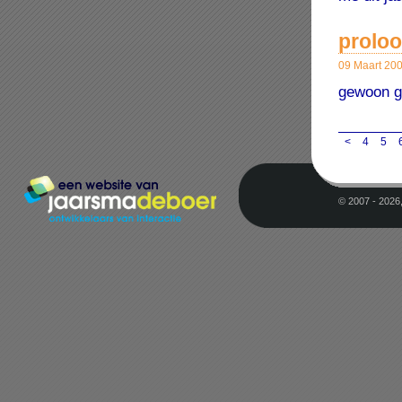
prolo
09 Maart 20
gewoon ge
<
4
5
© 2007 - 2026