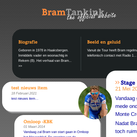
Geboren in 1978 in Haaksbergen.
Vanuit de Tour heeft Bram regelm
Inmiddels vader en woonachtig in
telefonisch contact met Radio 1..
Rekem (B). Het verhaal van Bram...
>>
21 Mei 2
18 Februari 2021
Vandaag g
test nieuws item…
mede ond
Monte Cro
Nadat Bra
01 Maart 2014
toch ruim
Vandaag zal Bram van start gaan in Omloop