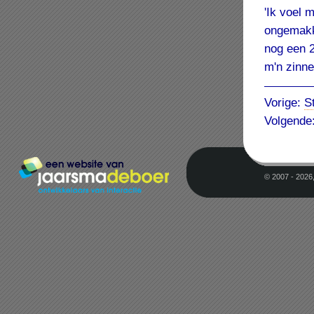
'Ik voel 
ongemakk
nog een 2
m'n zinne
Vorige:
S
Volgende
© 2007 - 2026