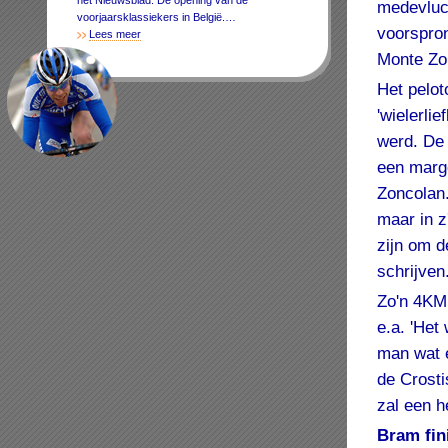
het Nieuwsblad. De opening van de
medevluc
voorjaarsklassiekers in België.…
voorspron
Lees meer
Monte Zon
Het pelot
'wielerli
werd. De 
een marge
Zoncolan.
maar in 
zijn om d
schrijven.
Zo'n 4KM 
e.a. 'Het
man wat e
de Crost
zal een h
Bram fin