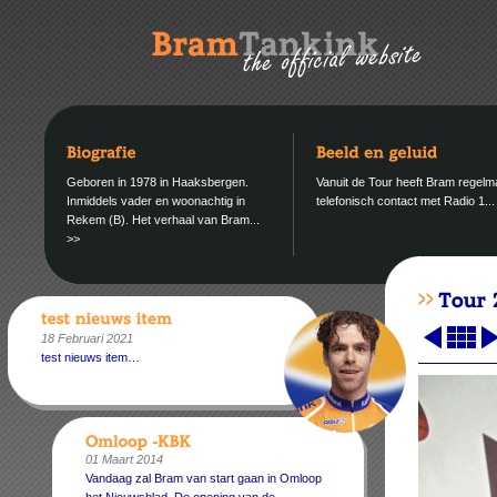
Geboren in 1978 in Haaksbergen.
Vanuit de Tour heeft Bram regelm
Inmiddels vader en woonachtig in
telefonisch contact met Radio 1..
Rekem (B). Het verhaal van Bram...
>>
18 Februari 2021
test nieuws item…
01 Maart 2014
Vandaag zal Bram van start gaan in Omloop